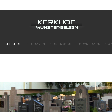
KERKHOF
BEGRAVEN
URNENMUUR
DOWNLOADS
CO