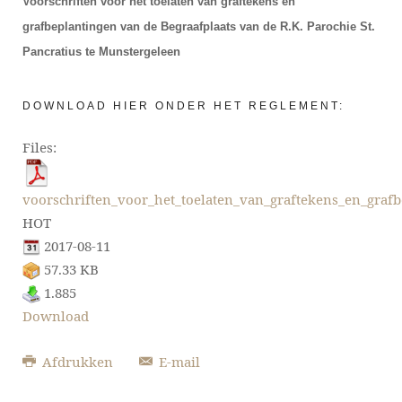
Voorschriften voor het toelaten van graftekens en
grafbeplantingen van de Begraafplaats van de R.K. Parochie St.
Pancratius te Munstergeleen
DOWNLOAD HIER ONDER HET REGLEMENT:
Files:
voorschriften_voor_het_toelaten_van_graftekens_en_graf
HOT
2017-08-11
57.33 KB
1.885
Download
Afdrukken
E-mail