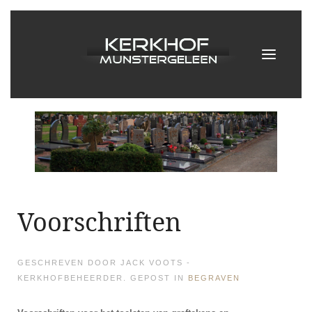
Voorschriften
GESCHREVEN DOOR JACK VOOTS -
KERKHOFBEHEERDER. GEPOST IN
BEGRAVEN